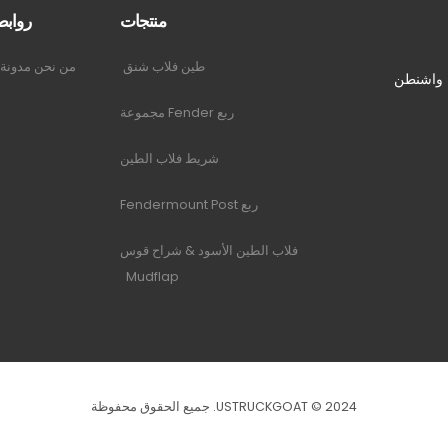
منتجات
روابط ck
طين فلاب شنق
من نحن
مدونة
، واشنطن
ربع Fender مجموعة
شريط فلاب الطين
ربع Fendermount Post
فلاب الطين الأسود & شراح قوس
Mudflap
USTRUCKGOAT © 2024. جميع الحقوق محفوظة