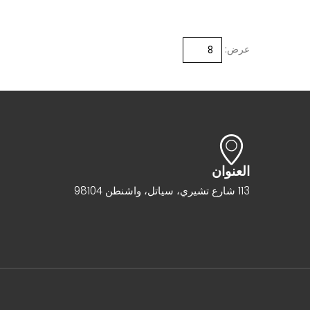
عرض:
العنوان
113 شارع تشيري، سياتل، واشنطن 98104