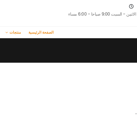
الاثنين - السبت 9:00 صباحا - 6:00 مساء
الصفحة الرئيسية
منتجات
لاب الطين الشراعي للشاحنات XKJ-MFH-CS24CH