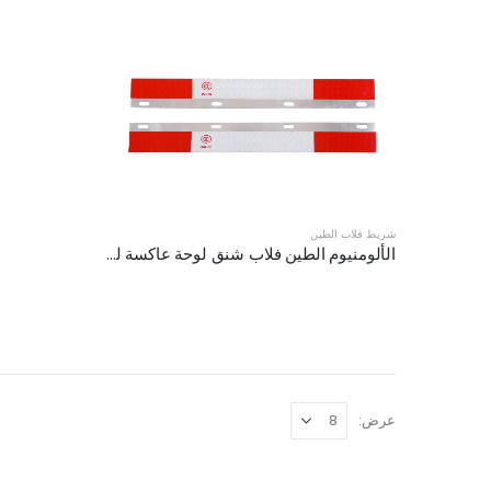
شريط فلاب الطين
الألومنيوم الطين فلاب شنق لوحة عاكسة لشاحنة نصف XKJ-MFS-S24AL
عرض: