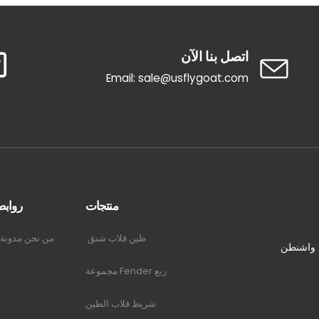
اتصل بنا الآن
Email: sale@usflygoat.com
منتجات
روابط ck
طين فلاب شنق
من نحن
مدونة
، واشنطن
ربع Fender مجموعة
شريط فلاب الطين