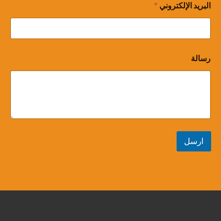
البريد الإلكتروني
*
ل
ا
س
م
*
ا
رسالة
ل
ا
س
م
ارسل