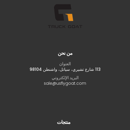
من نحن
العنوان
113 شارع تشيري، سياتل، واشنطن 98104
البريد الإلكتروني
sale@usflygoat.com
منتجات