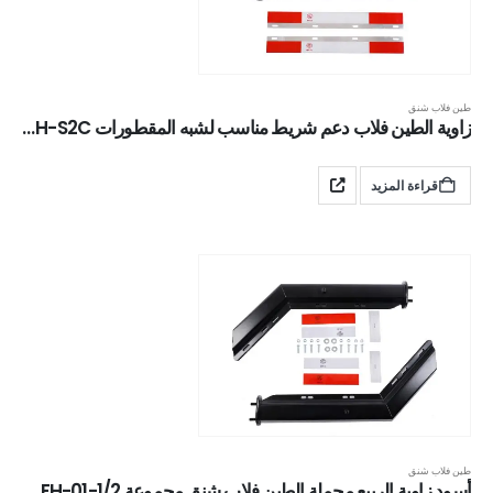
طين فلاب شنق
زاوية الطين فلاب دعم شريط مناسب لشبه المقطورات XKJ-MFH-S2C
قراءة المزيد
طين فلاب شنق
أسود زاوية الربيع محملة الطين فلاب شنق مجموعة XKJ-MFH-01-1/2