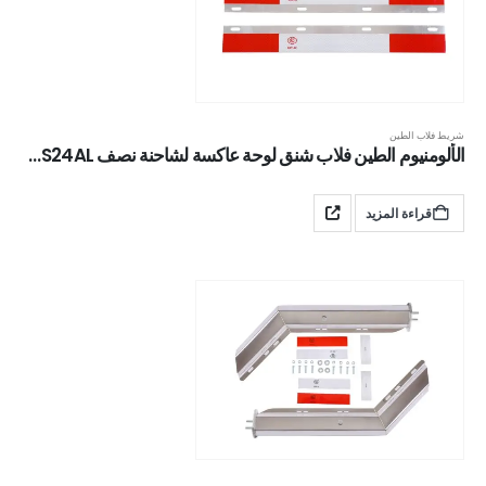
شريط فلاب الطين
الألومنيوم الطين فلاب شنق لوحة عاكسة لشاحنة نصف XKJ-MFS-S24AL
قراءة المزيد