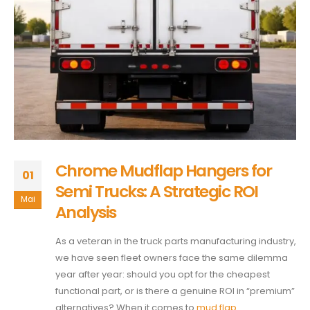
Chrome Mudflap Hangers for
01
Semi Trucks: A Strategic ROI
Mai
Analysis
As a veteran in the truck parts manufacturing industry,
we have seen fleet owners face the same dilemma
year after year: should you opt for the cheapest
functional part, or is there a genuine ROI in “premium”
alternatives? When it comes to
mud flap...