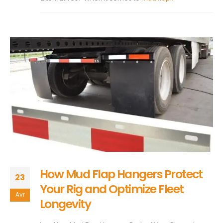
How Mud Flap Hangers Protect
23
Your Rig and Optimize Fleet
Avr
Longevity