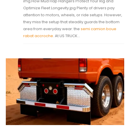
img.How Mud Flap Hangers Protect Your Rig and
Optimize Fleet Longevity.jpg Plenty of drivers pay
attention to motors, wheels, or ride setups. However,
they miss the setup that steadily guards the bottom
area from everyday wear: the
semi camion boue
rabat accroche
. At US TRUCK...