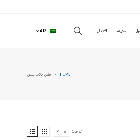
AR
ول
مدونة
الاتصال
HOME
طين فلاب شنق
عرض: