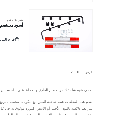
طين فلاب شنق
أسود مستقيم بار
قراءة المزيد
عرض:
احمي شبه شاحنتك من حطام الطرق والحفاظ على أداء سلس مع معل
نقدم هذه المعلقات شبه شاحنة الطين مع مكونات محملة بالربيع و
شرائط عاكسة باللون الأحمر أو الأبيض. كمورد موثوق به في كل 
التأثيرات والصدأ وغيرها من الأضرار الناجمة عن حطام الطرق.