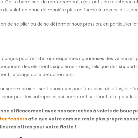
. Cette barre sert de renforcement, ajoutant une résistance et
ds du volet de boue de manière plus uniforme à travers la suspens
 de se plier ou de se déformer sous pression, en particulier lor
onçus pour résister aux exigences rigoureuses des véhicules pl
orporent des éléments supplémentaires, tels que des supports p
ment, le pliage ou le détachement.
ur semi-camions sont construits pour être plus robustes, ils n
icieux pour les entreprises qui comptent sur leur flotte pour leu
onne efficacement avec nos accroches à volets de boue po
ter fenders
afin que votre camion reste plus propre sans
leures offres pour votre flotte !