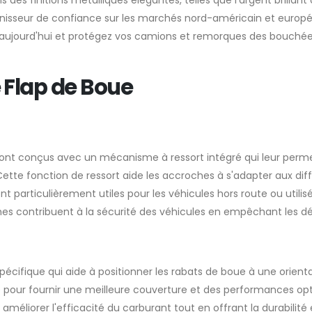
rnisseur de confiance sur les marchés nord-américain et europée
aujourd'hui et protégez vos camions et remorques des bouchées
 Flap de Boue
ont conçus avec un mécanisme à ressort intégré qui leur permet
Cette fonction de ressort aide les accroches à s'adapter aux diff
t particulièrement utiles pour les véhicules hors route ou utili
hes contribuent à la sécurité des véhicules en empêchant les débr
cifique qui aide à positionner les rabats de boue à une orientati
le pour fournir une meilleure couverture et des performances o
améliorer l'efficacité du carburant tout en offrant la durabilité