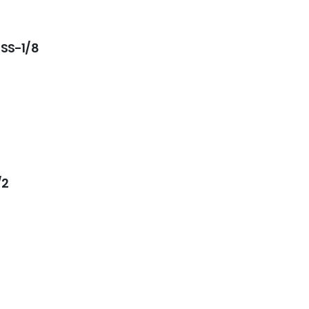
-SS-1/8
/2