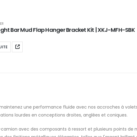
ER
ight Bar Mud Flap Hanger Bracket Kit | XKJ-MFH-SBK
UITE
t maintenez une performance fluide avec nos accroches à volet
cations lourdes en conceptions droites, anglées et coniques.
-camion avec des composants à ressort et plusieurs points de
 des finitions métalliques élégantes, telles que l'argent brilla