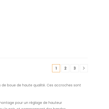
1
2
3
s de boue de haute qualité. Ces accroches sont
 montage pour un réglage de hauteur
nt ou le noir, et comprennent des bandes