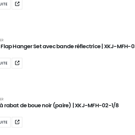
UITE
ER
 Flap Hanger Set avec bande réflectrice | XKJ-MFH-0
UITE
ER
à rabat de boue noir (paire) | XKJ-MFH-02-1/8
UITE