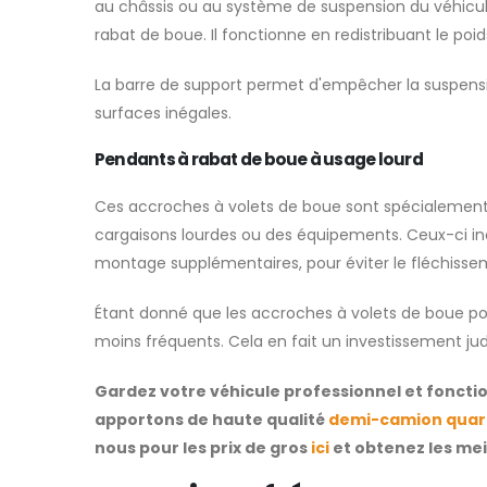
au châssis ou au système de suspension du véhicule
rabat de boue. Il fonctionne en redistribuant le poi
La barre de support permet d'empêcher la suspension
surfaces inégales.
Pendants à rabat de boue à usage lourd
Ces accroches à volets de boue sont spécialement c
cargaisons lourdes ou des équipements. Ceux-ci inc
montage supplémentaires, pour éviter le fléchisse
Étant donné que les accroches à volets de boue po
moins fréquents. Cela en fait un investissement jud
Gardez votre véhicule professionnel et foncti
apportons de haute qualité
demi-camion quar
nous pour les prix de gros
ici
et obtenez les meil