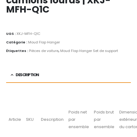
camions lourds | XKJ-
MFH-Q1C
UGS :
XKJ-MFH-Q1C
Catégorie :
Moud Flap Hanger
Étiquettes :
Pièces de voiture
,
Moud Flap Hanger Set de support
DESCRIPTION
Poids net
Poids brut
Dimensi
Article
SKU
Description
par
par
extérieu
ensemble
ensemble
du carto