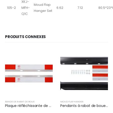
XKJ-
Moud Flap
105-2
MFH-
6.62
7.12
80.5*23*
Hanger Set
Q1C
PRODUITS CONNEXES
BANDE DE RABAT DE BOUE
MOUD FLAP HANGER
Plaque réfléchissante de cloche de boue en aluminium pour semi-camion | XKJ-MFS-S24AL
Pendants à rabat de boue noir (paire) | XKJ-MFH-02-1/8