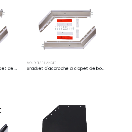
MOUD FLAP HANGER
Ensemble d'accroches à clapet de boue à angle | XKJ-MFH-01-SS-1/8
Bracket d'accroche à clapet de boue anglé | XKJ-MFH-01-SS-1/2