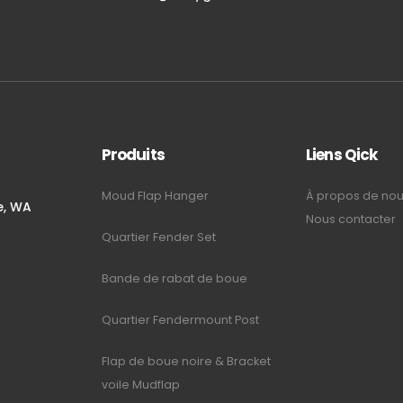
Produits
Liens Qick
Moud Flap Hanger
À propos de no
e, WA
Nous contacter
Quartier Fender Set
m
Bande de rabat de boue
Quartier Fendermount Post
Flap de boue noire & Bracket
voile Mudflap