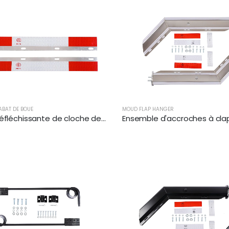
ABAT DE BOUE
MOUD FLAP HANGER
Plaque réfléchissante de cloche de boue en aluminium pour semi-camion | XKJ-MFS-S24AL