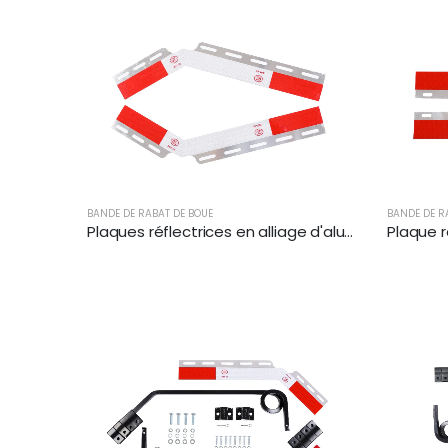
BANDE DE RABAT DE BOUE
BANDE DE R
Plaques réflectrices en alliage d'aluminium pour remorque | XKJ-MFS-Q24AL