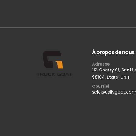
À propos de nous
Adresse
113 Cherry St, Seattl
98104, États-Unis
Courriel
sale@usflygoat.co