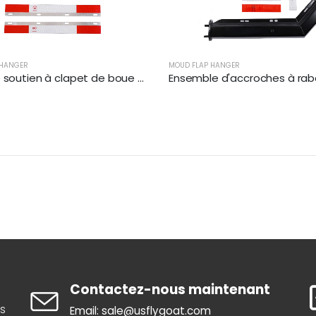
 HANGER
MOUD FLAP HANGER
Barre de soutien à clapet de boue à angle pour semi-remorques | XKJ-MFH-S2C
Contactez-nous maintenant
is
Email: sale@usflygoat.com