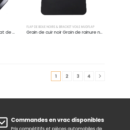
FLAP DE BOUE NOIRE & BRACKET VOILE MUDFLAP
Ensemble d'accroches à rabat de boue à ressort chargé à angle noir | XKJ-MFH-01-1/2
Grain de cuir noir Grain de rainure noire Épaisseur 3mm-7mm
1
2
3
4
Commandes en vrac disponibles
Prix compétitifs et pièces automobiles de