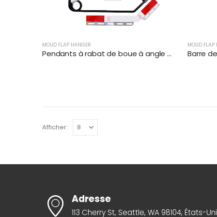
MOUD FLAP HANGER
MOUD FLAP
Pendants à rabat de boue à angle pour semi-camions lourds | XKJ-MFH-Q1C
Afficher:
Adresse
113 Cherry St, Seattle, WA 98104, États-Un