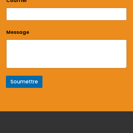
Courriel
*
C
Message
o
u
r
r
i
e
l
M
e
Soumettre
s
s
a
g
e
E
m
a
i