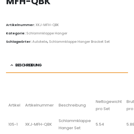
MFH-QBK
Artikelnummer:
XKJ-MFH-QBK
Kategorie:
Schlammklappe Hanger
Schlagwörter:
Autoteile
,
Schlammklappe Hanger Bracket Set
BESCHREIBUNG
Nettogewicht
Bru
Artikel
Artikelnummer
Beschreibung
pro Set
pro
Schlammklappe
105-1
XKJ-MFH-QBK
5.54
5.8
Hanger Set