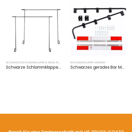
SCHWARZE SCHLAMMKLAPPE & SEGEL MUDFLAP HALTER
SCHLAMMKLAPPE HANGER
Schwarze Schlammklappe und Segel Schlammklappe Halter für LKW | XKJ-MFH-CS24CH
Schwarzes gerades Bar Mud Flap Hanger Bracket Kit | XKJ-MFH-SBK