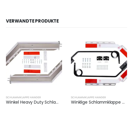
VERWANDTE PRODUKTE
SCHLAMMKLAPPE HANGER
SCHLAMMKLAPPE HANGER
Winkel Heavy Duty Schlammklappe Aufhänger Set | XKJ-MFH-01-SS-1/8
Winklige Schlammklappe Aufhänger für Heavy Duty Semi Trucks | XKJ-MFH-Q1C