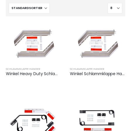
SCHLAMMKLAPPE HANGER
SCHLAMMKLAPPE HANGER
Winkel Heavy Duty Schlammklappe Aufhänger Set | XKJ-MFH-01-SS-1/8
Winkel Schlammklappe Hanger Halter | XKJ-MFH-01-SS-1/2