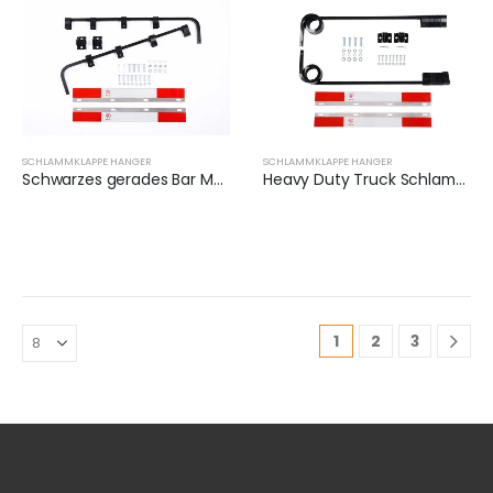
SCHLAMMKLAPPE HANGER
SCHLAMMKLAPPE HANGER
Schwarzes gerades Bar Mud Flap Hanger Bracket Kit | XKJ-MFH-SBK
Heavy Duty Truck Schlammklappe Hanger Halterung Set | XKJ-MFH-S3C
1
2
3