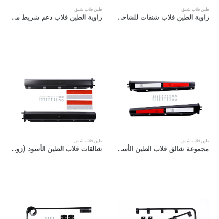
طين فلاب شنق
طين فلاب شنق
زاوية الطين فلاب شنقات للشاحنات شبه الثقيلة XKJ-MFH-Q1C
زاوية الطين فلاب دعم شريط مناسب لشبه المقطورات XKJ-MFH-S2C
طين فلاب شنق
طين فلاب شنق
مجموعة شالق فلاب الطين الأسود مع شريط عاكس XKJ-MFH-03-1/8
شالقات فلاب الطين الأسود (زوج) | XKJ-MFH-02-1/8