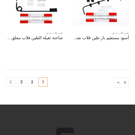
طين فلاب شنق
طين فلاب شنق
أسود مستقيم بار طين فلاب شنق قوس كيت XKJ-MFH-SBK
شاحنة ثقيلة الطين فلاب معلق قوس مجموعة XKJ-MFH-S3C
3
2
1