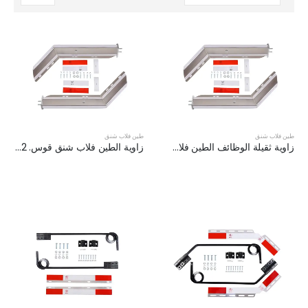
طين فلاب شنق
طين فلاب شنق
زاوية ثقيلة الوظائف الطين فلاب المعلق مجموعة XKJ-MFH-01-SS-1/8
زاوية الطين فلاب شنق قوس. XKJ-MFH-01-SS-1/2