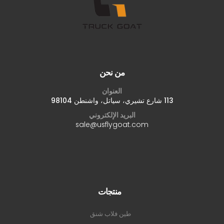
من نحن
العنوان
113 شارع تشيري، سياتل، واشنطن 98104
البريد الإلكتروني
sale@usflygoat.com
منتجات
طين فلاب شنق