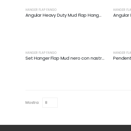
HANGER FLAP FANGO
HANGER FL
Angular Heavy Duty Mud Flap Hanger Set | XKJ-MFH-01-SS-1/8
HANGER FLAP FANGO
HANGER FL
Set Hanger Flap Mud nero con nastro riflettore | XKJ-MFH-03-1/8
Mostra: