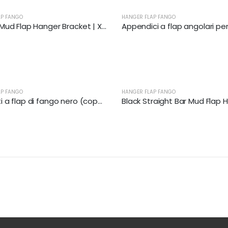
AP FANGO
HANGER FLAP FANGO
Angular Mud Flap Hanger Bracket | XKJ-MFH-01-SS-1/2
AP FANGO
HANGER FLAP FANGO
Pendenti a flap di fango nero (coppia) | XKJ-MFH-02-1/8