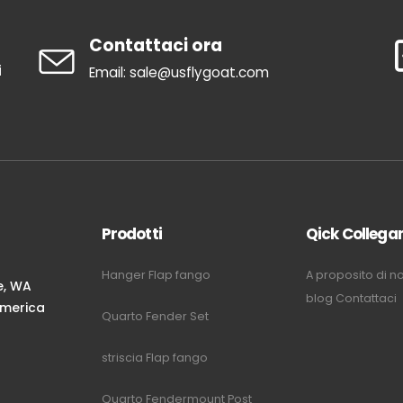
Contattaci ora
i
Email: sale@usflygoat.com
Prodotti
Qick Collega
Hanger Flap fango
A proposito di no
e, WA
blog
Contattaci
'America
Quarto Fender Set
m
striscia Flap fango
Quarto Fendermount Post