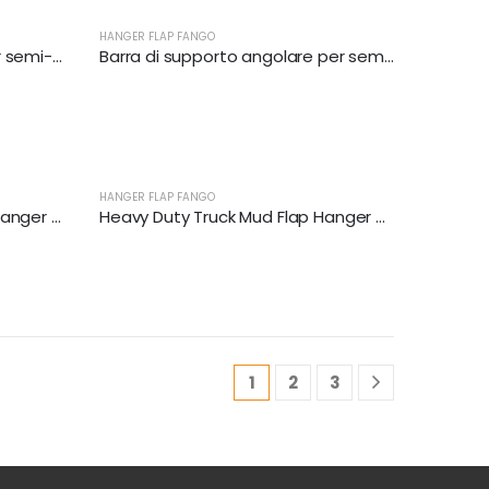
HANGER FLAP FANGO
Appendici a flap angolari per semi-camion pesanti | XKJ-MFH-Q1C
Barra di supporto angolare per semirimorchi | XKJ-MFH-S2C
HANGER FLAP FANGO
Black Straight Bar Mud Flap Hanger Bracket Kit | XKJ-MFH-SBK
Heavy Duty Truck Mud Flap Hanger Set | XKJ-MFH-S3C
1
2
3