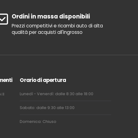
Ordini in massa disponibili
Prezzi competitivi e ricambi auto di alta
qualità per acquisti all'ingrosso
menti
Orario di apertura
Lunedì - Venerdì: dalle 8:30 alle 18:00
i
Il
Sabato: dalle 9:30 alle 13:00
Domenica: Chiuso