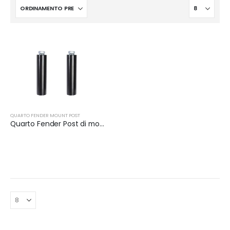
QUARTO FENDER MOUNT POST
Quarto Fender Post di montaggio ​ (Coppia) | XKJ-QFS24BK