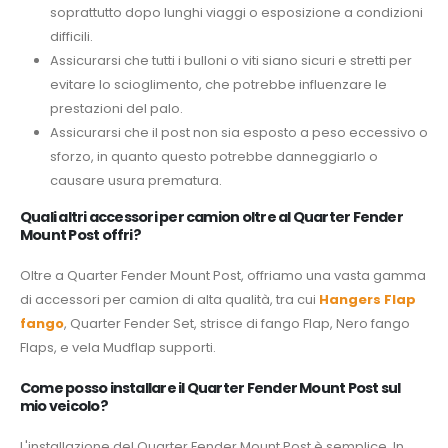
soprattutto dopo lunghi viaggi o esposizione a condizioni
difficili.
Assicurarsi che tutti i bulloni o viti siano sicuri e stretti per
evitare lo scioglimento, che potrebbe influenzare le
prestazioni del palo.
Assicurarsi che il post non sia esposto a peso eccessivo o
sforzo, in quanto questo potrebbe danneggiarlo o
causare usura prematura.
Quali altri accessori per camion oltre al Quarter Fender
Mount Post offri?
Oltre a Quarter Fender Mount Post, offriamo una vasta gamma
di accessori per camion di alta qualità, tra cui
Hangers Flap
fango
, Quarter Fender Set, strisce di fango Flap, Nero fango
Flaps, e vela Mudflap supporti.
Come posso installare il Quarter Fender Mount Post sul
mio veicolo?
L'installazione del Quarter Fender Mount Post è semplice. In