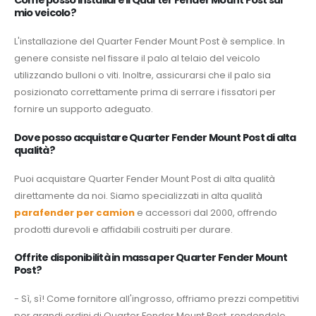
Come posso installare il Quarter Fender Mount Post sul
mio veicolo?
L'installazione del Quarter Fender Mount Post è semplice. In
genere consiste nel fissare il palo al telaio del veicolo
utilizzando bulloni o viti. Inoltre, assicurarsi che il palo sia
posizionato correttamente prima di serrare i fissatori per
fornire un supporto adeguato.
Dove posso acquistare Quarter Fender Mount Post di alta
qualità?
Puoi acquistare Quarter Fender Mount Post di alta qualità
direttamente da noi. Siamo specializzati in alta qualità
parafender per camion
e accessori dal 2000, offrendo
prodotti durevoli e affidabili costruiti per durare.
Offrite disponibilità in massa per Quarter Fender Mount
Post?
- Sì, sì! Come fornitore all'ingrosso, offriamo prezzi competitivi
per grandi ordini di Quarter Fender Mount Post, rendendolo