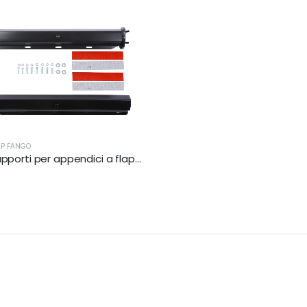
AP FANGO
Set di supporti per appendici a flap di fango in stile conico | XKJ-MFH-02-1/2