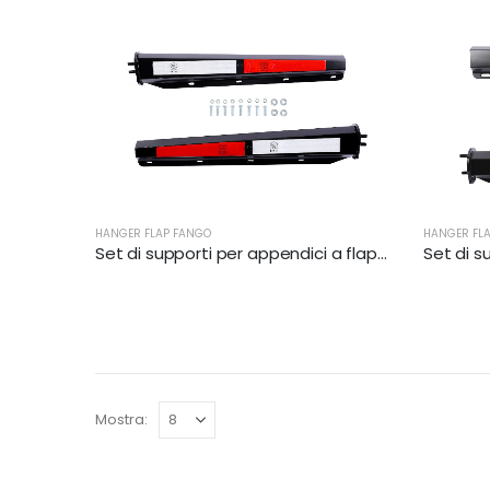
HANGER FLAP FANGO
HANGER FL
Set di supporti per appendici a flap di fango dritto | XKJ-MFH-03-1/2
Mostra: