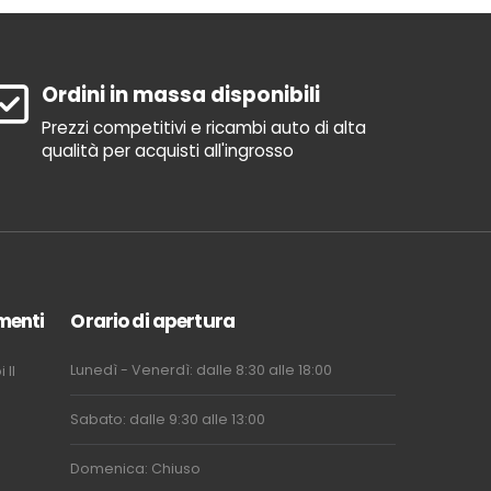
Ordini in massa disponibili
Prezzi competitivi e ricambi auto di alta
qualità per acquisti all'ingrosso
menti
Orario di apertura
Lunedì - Venerdì: dalle 8:30 alle 18:00
i
Il
Sabato: dalle 9:30 alle 13:00
Domenica: Chiuso