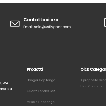
Contattaci ora
i
Email: sale@usflygoat.com
Prodotti
Qick Collega
Hanger Flap fango
A proposito di no
e, WA
blog
Contattaci
'America
Quarto Fender Set
m
striscia Flap fango