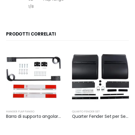
1/8
PRODOTTI CORRELATI
HANGER FLAP FANGO
QUARTO FENDER SET
Barra di supporto angolare per semirimorchi | XKJ-MFH-S2C
Quarter Fender Set per Semi Truck | XKJ-QFS24BKLS