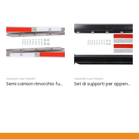
HANGER FLAP FANGO
HANGER FLAP FANGO
Semi camion rimorchio funzione fango flaps | XKJ-MFH-03-SS-1/2
Set di supporti per appendici a flap di fango in stile conico | XKJ-MFH-02-1/2