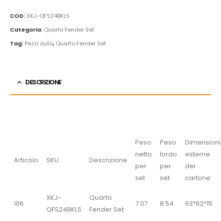
COD:
XKJ-QFS24BKLS
Categoria:
Quarto Fender Set
Tag:
Pezzi auto
,
Quarto Fender Set
DESCRIZIONE
Peso
Peso
Dimensioni
netto
lordo
esterne
Articolo
SKU
Descrizione
per
per
del
set
set
cartone
XKJ-
Quarto
106
7.07
8.54
63*62*15
QFS24BKLS
Fender Set