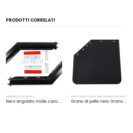
PRODOTTI CORRELATI
HANGER FLAP FANGO
BLACK MUD FLAP & AMP; VELA MUDFLAP SUPPORTO
Nero angolato molla caricato fango flap Hanger Set | XKJ-MFH-01-1/2
Grano di pelle nero Grano di scanalatura nera Spessore 3mm-7mm