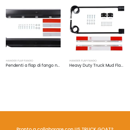
HANGER FLAP FANGO
HANGER FLAP FANGO
Pendenti a flap di fango nero (coppia) | XKJ-MFH-02-1/8
Heavy Duty Truck Mud Flap Hanger Set | XKJ-MFH-S3C
Pronto a collaborare con US TRUCK GOAT?