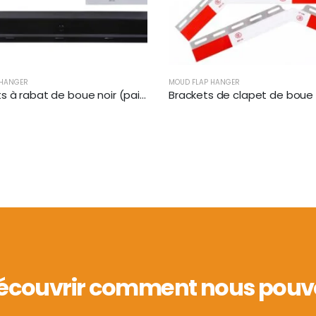
 HANGER
MOUD FLAP HANGER
Pendants à rabat de boue noir (paire) | XKJ-MFH-02-1/8
écouvrir comment nous pouvo