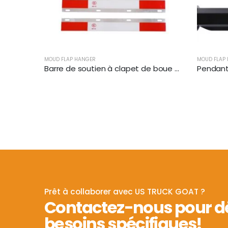
MOUD FLAP HANGER
MOUD FLAP
Barre de soutien à clapet de boue à angle pour semi-remorques | XKJ-MFH-S2C
Prêt à collaborer avec US TRUCK GOAT ?
Contactez-nous pour d
besoins spécifiques!