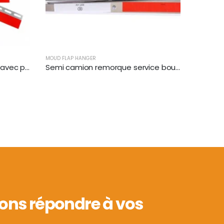
MOUD FLAP HANGER
Brackets de clapet de boue avec plaques réflectrices | XKJ-MFH-QBK
Semi camion remorque service boue rabats | XKJ-MFH-03-SS-1/2
ns répondre à vos