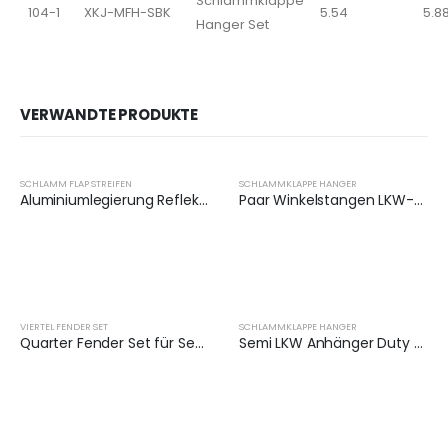
Schlammklappe
104-1
XKJ-MFH-SBK
5.54
5.8
Hanger Set
VERWANDTE PRODUKTE
SCHLAMM FLAP STREIFEN
SCHLAMMKLAPPE HANGER
Aluminiumlegierung Reflektorplatten für Anhänger | XKJ-MFS-Q24AL
Paar Winkelstangen LKW-Aufhänger mit Reflektorplatten | XKJ-MFH-Q3C
VIERTEL FENDER SET
SCHLAMMKLAPPE HANGER
Quarter Fender Set für Semi Truck | XKJ-QFS24BKLS
Semi LKW Anhänger Duty Schlammklappen | XKJ-MFH-03-SS-1/2