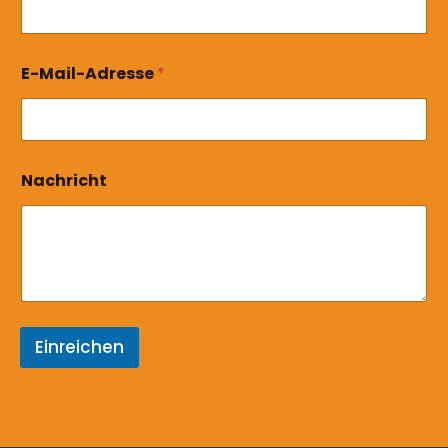
*
E-Mail-Adresse
*
*
N
a
m
e
Nachricht
Einreichen