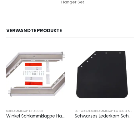
Hanger Set
VERWANDTE PRODUKTE
SCHLAMMKLAPPE HANGER
SCHWARZE SCHLAMMKLAPPE & SEGEL MUDFLAP HALTER
Winkel Schlammklappe Hanger Halter | XKJ-MFH-01-SS-1/2
Schwarzes Lederkorn Schwarzes Rillenkorn Dicke 3mm-7mm