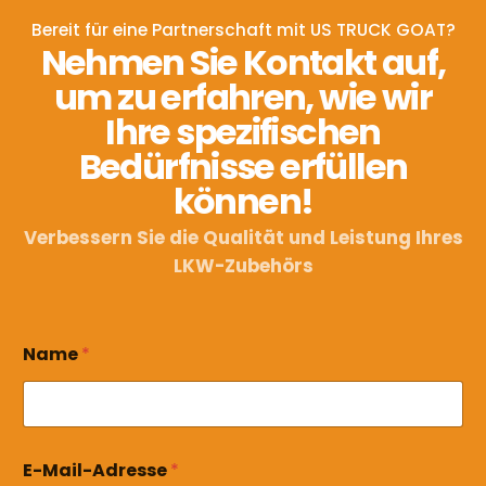
Bereit für eine Partnerschaft mit US TRUCK GOAT?
Nehmen Sie Kontakt auf,
um zu erfahren, wie wir
Ihre spezifischen
Bedürfnisse erfüllen
können!
Verbessern Sie die Qualität und Leistung Ihres
LKW-Zubehörs
N
Name
*
a
m
e
E
-
M
E-Mail-Adresse
*
a