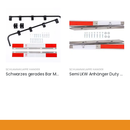
SCHLAMMKLAPPE HANGER
SCHLAMMKLAPPE HANGER
Schwarzes gerades Bar Mud Flap Hanger Bracket Kit | XKJ-MFH-SBK
Semi LKW Anhänger Duty Schlammklappen | XKJ-MFH-03-SS-1/2