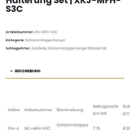
Halterung Set | XKJ-MFH-
S3C
Artikelnummer:
XKJ-MFH-S3C
Kategorie:
Schlammklappe Hanger
Schlagwörter:
Autoteile
,
Schlammklappe Hanger Bracket Set
BESCHREIBUNG
Nettogewicht
Bru
Artikel
Artikelnummer
Beschreibung
pro Set
pro
Schlammklappe
104-4
XKJ-MFH-S3C
7.75
8.2