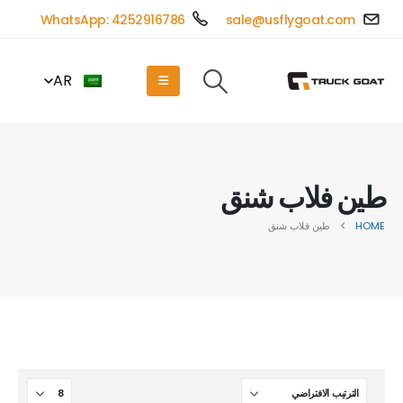
WhatsApp: 4252916786
sale@usflygoat.com
AR
طين فلاب شنق
HOME
طين فلاب شنق