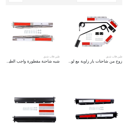
طين فلاب شنق
طين فلاب شنق
زوج من شاحنات بار زاوية مع لوحات عاكسة XKJ-MFH-Q3C
شبه شاحنة مقطورة واجب الطين كلافات XKJ-MFH-03-SS-1/2