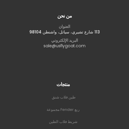
من نحن
العنوان
113 شارع تشيري، سياتل، واشنطن 98104
البريد الإلكتروني
sale@usflygoat.com
منتجات
طين فلاب شنق
ربع Fender مجموعة
شريط فلاب الطين