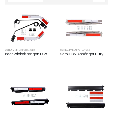
SCHLAMMKLAPPE HANGER
SCHLAMMKLAPPE HANGER
Paar Winkelstangen LKW-Aufhänger mit Reflektorplatten | XKJ-MFH-Q3C
Semi LKW Anhänger Duty Schlammklappen | XKJ-MFH-03-SS-1/2