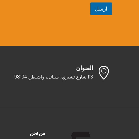
ارسل
العنوان
113 شارع تشيري، سياتل، واشنطن 98104
من نحن