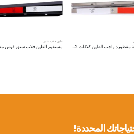
طين فلاب شنق
شبه شاحنة مقطورة واجب الطين كلافات XKJ-MFH-03-SS-1/2
تياجاتك المحددة!