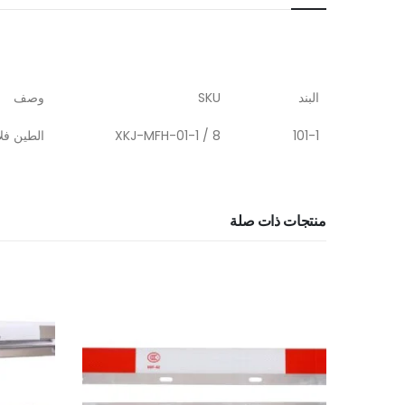
البند
SKU
وصف
101-1
XKJ-MFH-01-1 / 8
الطين ف
منتجات ذات صلة