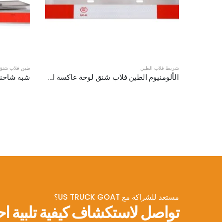
شريط فلاب الطين
طين فلاب شنق
الألومنيوم الطين فلاب شنق لوحة عاكسة لشاحنة نصف XKJ-MFS-S24AL
مستعد للشراكة مع US TRUCK GOAT؟
تواصل لاستكشاف كيفية تلبية اح