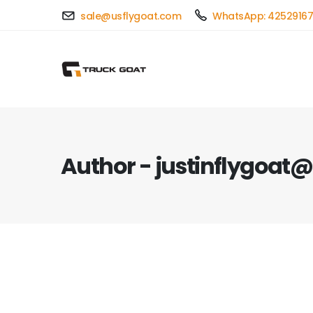
sale@usflygoat.com
WhatsApp: 4252916
Author - justinflygoa