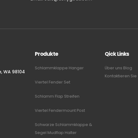
Produkte
Qick Links
Schlammklappe Hanger
Über uns
Blog
le, WA 98104
Kontaktieren Sie
Viertel Fender Set
m
Schlamm Flap Streifen
Viertel Fendermount Post
Schwarze Schlammklappe &
Segel Mudflap Halter