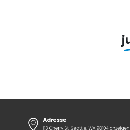
j
Adresse
113 Cherry St, Seattle, WA 98104 anzeigen