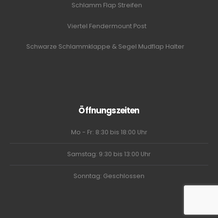
Schlamm Flap Streifen
Viertel Fendermount Post
Schwarze Schlammklappe & Segel Mudflap Halter
Öffnungszeiten
Mo - Fr: 8:30 bis 18:00 Uhr
Samstag: 9:30 bis 13:00 Uhr
Sonntag: Geschlossen