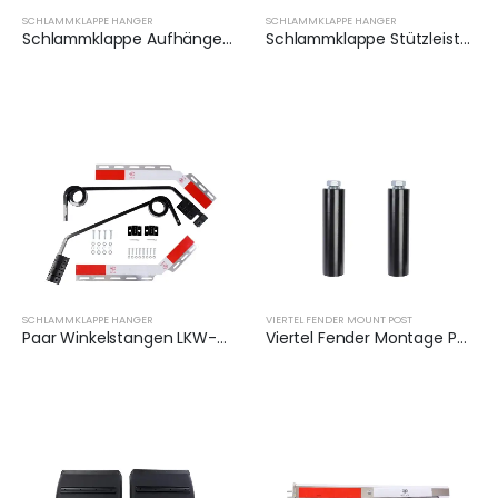
SCHLAMMKLAPPE HANGER
SCHLAMMKLAPPE HANGER
Schlammklappe Aufhänger Halter mit Reflektorplatten | XKJ-MFH-QBK
Schlammklappe Stützleiste für Semi Trucks | XKJ-MFH-S1C
SCHLAMMKLAPPE HANGER
VIERTEL FENDER MOUNT POST
Paar Winkelstangen LKW-Aufhänger mit Reflektorplatten | XKJ-MFH-Q3C
Viertel Fender Montage Post ​ (Paar) | XKJ-QFS24BK