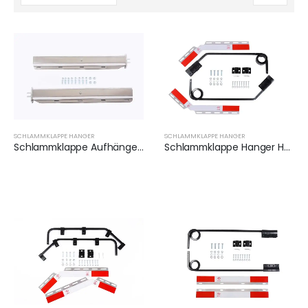
SCHLAMMKLAPPE HANGER
SCHLAMMKLAPPE HANGER
Schlammklappe Aufhänger für LKW | XKJ-MFH-02-SS-1/2
Schlammklappe Hanger Halter für Semi Truck | XKJ-MFH-Q2C