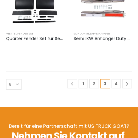
VIERTEL FENDER SET
SCHLAMMKLAPPE HANGER
Quarter Fender Set für Semi Truck | XKJ-QFS24BKLS
Semi LKW Anhänger Duty Schlammklappen | XKJ-MFH-03-SS-1/2
1
2
3
4
Bereit für eine Partnerschaft mit US TRUCK GOAT?
Nehmen Sie Kontakt auf,