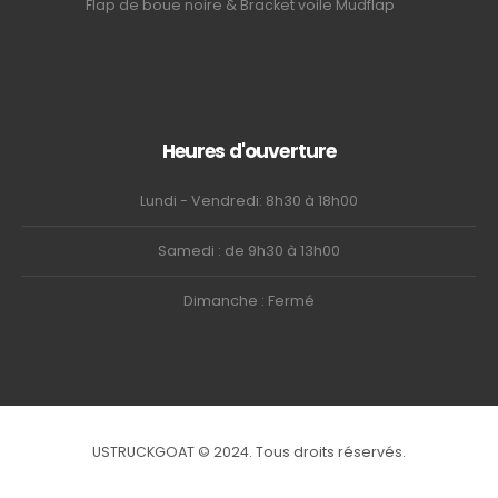
Flap de boue noire & Bracket voile Mudflap
Heures d'ouverture
Lundi - Vendredi: 8h30 à 18h00
Samedi : de 9h30 à 13h00
Dimanche : Fermé
USTRUCKGOAT © 2024. Tous droits réservés.