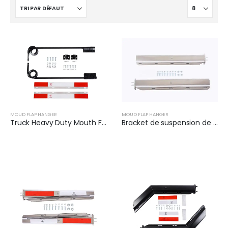
MOUD FLAP HANGER
MOUD FLAP HANGER
Truck Heavy Duty Mouth Flap Hanger Set | XKJ-MFH-S3C
Bracket de suspension de clapet de boue (paire) | XKJ-MFH-02-SS-1/8