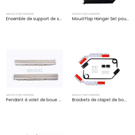
MOUD FLAP HANGER
MOUD FLAP HANGER
Ensemble de support de support pour clapet de boue | XKJ-MFH-03-SS-1/8
Moud Flap Hanger Set pour semi-camion | XKJ-MFH-01-1/8
MOUD FLAP HANGER
MOUD FLAP HANGER
Pendant à volet de boue pour camions | XKJ-MFH-02-SS-1/2
Brackets de clapet de boue pour semi-camion | XKJ-MFH-Q2C