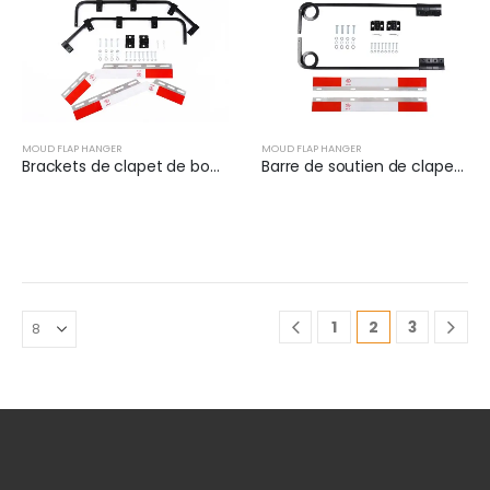
MOUD FLAP HANGER
MOUD FLAP HANGER
Brackets de clapet de boue avec plaques réflectrices | XKJ-MFH-QBK
Barre de soutien de clapet de boue pour semi-camions | XKJ-MFH-S1C
1
2
3