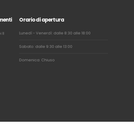
menti
Orario di apertura
Lunedì - Venerdì: dalle 8:30 alle 18:00
i
Il
Sabato: dalle 9:30 alle 13:00
Domenica: Chiuso