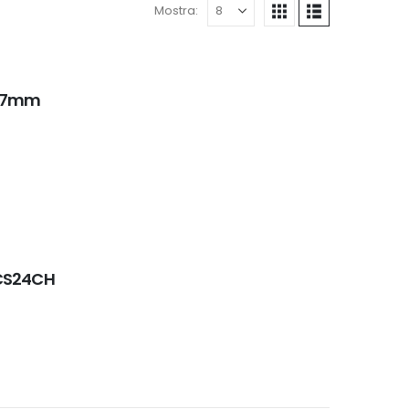
Mostra:
m-7mm
-CS24CH