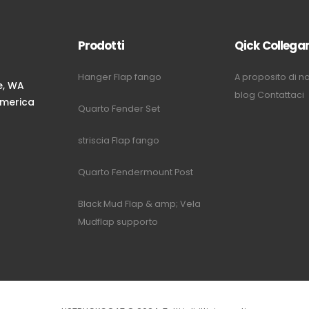
Prodotti
Qick Collega
Hanger Flap fango
A proposito di no
e, WA
blog
Contattaci
'America
Quarto Fender Set
m
striscia Flap fango
Quarto Fendermount Post
Black Mud Flap & amp; Vela
Mudflap supporto