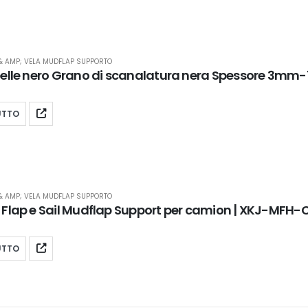
& AMP; VELA MUDFLAP SUPPORTO
pelle nero Grano di scanalatura nera Spessore 3m
UTTO
& AMP; VELA MUDFLAP SUPPORTO
 Flap e Sail Mudflap Support per camion | XKJ-MFH
UTTO