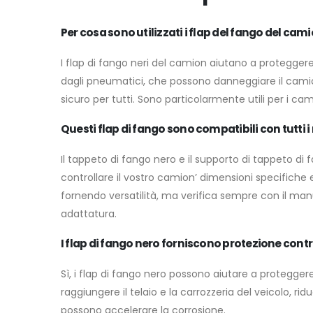
Per cosa sono utilizzati i flap del fango del cam
I flap di fango neri del camion aiutano a proteggere 
dagli pneumatici, che possono danneggiare il camion 
sicuro per tutti. Sono particolarmente utili per i 
Questi flap di fango sono compatibili con tutti 
Il tappeto di fango nero e il supporto di tappeto di 
controllare il vostro camion’ dimensioni specifiche 
fornendo versatilità, ma verifica sempre con il man
adattatura.
I flap di fango nero forniscono protezione contr
Sì, i flap di fango nero possono aiutare a proteggere
raggiungere il telaio e la carrozzeria del veicolo, r
possono accelerare la corrosione.