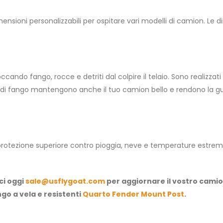
dimensioni personalizzabili per ospitare vari modelli di camion. L
occando fango, rocce e detriti dal colpire il telaio. Sono realizzat
ap di fango mantengono anche il tuo camion bello e rendono la gui
rotezione superiore contro pioggia, neve e temperature estreme.
ci oggi
sale@usflygoat.com
per aggiornare il vostro camion
ngo a vela e resistenti
Quarto Fender Mount Post
.