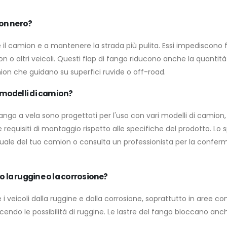
ion nero?
il camion e a mantenere la strada più pulita. Essi impediscono fan
o altri veicoli. Questi flap di fango riducono anche la quantità
camion che guidano su superfici ruvide o off-road.
i modelli di camion?
fango a vela sono progettati per l'uso con vari modelli di camion, 
e requisiti di montaggio rispetto alle specifiche del prodotto. 
uale del tuo camion o consulta un professionista per la conferm
o la ruggine o la corrosione?
 i veicoli dalla ruggine e dalla corrosione, soprattutto in aree c
iducendo le possibilità di ruggine. Le lastre del fango bloccano an