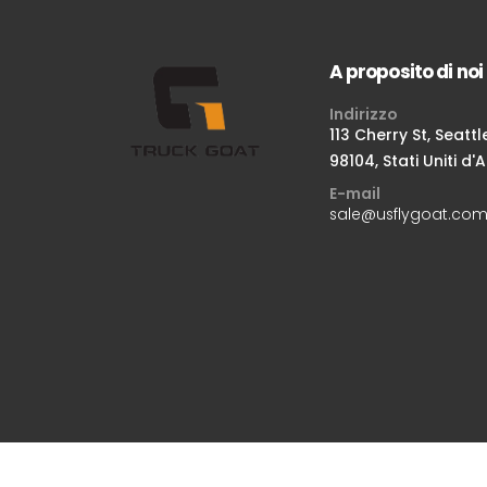
A proposito di noi
Indirizzo
113 Cherry St, Seattl
98104, Stati Uniti d
E-mail
sale@usflygoat.co