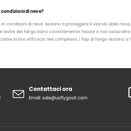
n condizioni di neve?
o o in condizioni di neve. Aiutano a proteggere il veicolo dalla nev
he le lastre del fango siano correttamente fissate e non ostacolino
are la loro efficacia. Nel complesso, i flap di fango aiutano a 
Contattaci ora
i
Email: sale@usflygoat.com