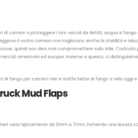
i di camion a proteggere i loro veicoli da detriti, acqua e fango 
roteggono il vostro camion ma migliorano anche la stabilità e ri
ove, quindi non devi mai compromettere sullo stile. Costruito per
 i mercati americani ed europei. Insieme a questo, ci distinguiamo 
tri di fango per camion neri e staffe lastre di fango a vela oggi e 
Truck Mud Flaps ​
n neri varia tipicamente da 3mm a 7mm, fornendo una durata com