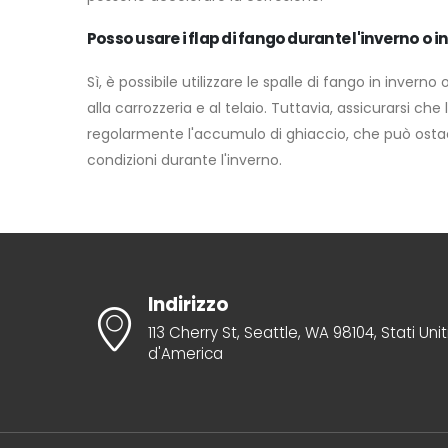
Posso usare i flap di fango durante l'inverno o i
Sì, è possibile utilizzare le spalle di fango in invern
alla carrozzeria e al telaio. Tuttavia, assicurarsi c
regolarmente l'accumulo di ghiaccio, che può ostacol
condizioni durante l'inverno.
Indirizzo
113 Cherry St, Seattle, WA 98104, Stati Unit
d'America