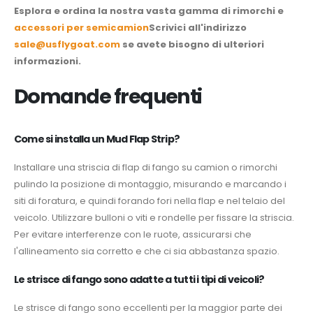
Esplora e ordina la nostra vasta gamma di rimorchi e
accessori per semicamion
Scrivici all'indirizzo
sale@usflygoat.com
se avete bisogno di ulteriori
informazioni.
Domande frequenti
Come si installa un Mud Flap Strip?
Installare una striscia di flap di fango su camion o rimorchi
pulindo la posizione di montaggio, misurando e marcando i
siti di foratura, e quindi forando fori nella flap e nel telaio del
veicolo. Utilizzare bulloni o viti e rondelle per fissare la striscia.
Per evitare interferenze con le ruote, assicurarsi che
l'allineamento sia corretto e che ci sia abbastanza spazio.
Le strisce di fango sono adatte a tutti i tipi di veicoli?
Le strisce di fango sono eccellenti per la maggior parte dei