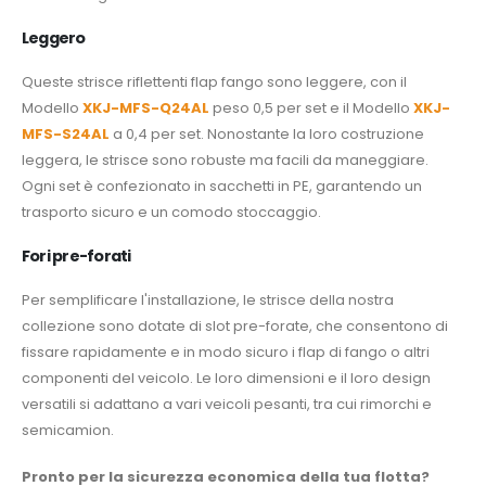
Leggero
Queste strisce riflettenti flap fango sono leggere, con il
Modello
XKJ-MFS-Q24AL
peso 0,5 per set e il Modello
XKJ-
MFS-S24AL
a 0,4 per set. Nonostante la loro costruzione
leggera, le strisce sono robuste ma facili da maneggiare.
Ogni set è confezionato in sacchetti in PE, garantendo un
trasporto sicuro e un comodo stoccaggio.
Fori pre-forati
Per semplificare l'installazione, le strisce della nostra
collezione sono dotate di slot pre-forate, che consentono di
fissare rapidamente e in modo sicuro i flap di fango o altri
componenti del veicolo. Le loro dimensioni e il loro design
versatili si adattano a vari veicoli pesanti, tra cui rimorchi e
semicamion.
Pronto per la sicurezza economica della tua flotta?