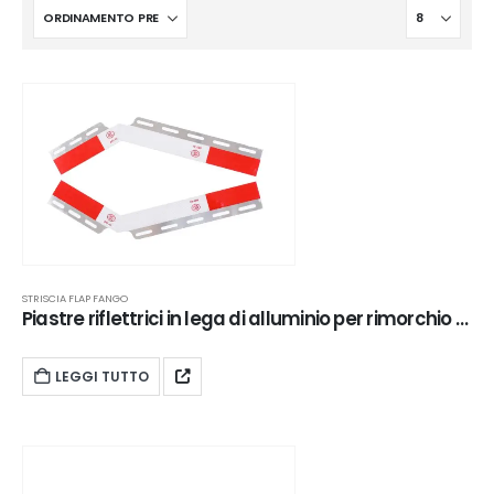
STRISCIA FLAP FANGO
Piastre riflettrici in lega di alluminio per rimorchio | XKJ-MFS-Q24AL
LEGGI TUTTO