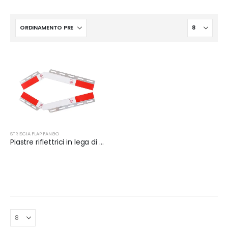
STRISCIA FLAP FANGO
Piastre riflettrici in lega di alluminio per rimorchio | XKJ-MFS-Q24AL