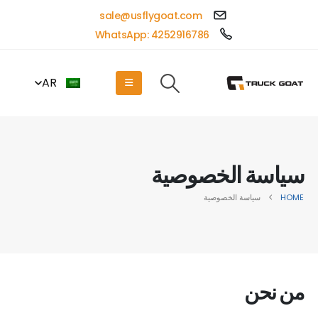
sale@usflygoat.com
WhatsApp: 4252916786
AR
سياسة الخصوصية
HOME
سياسة الخصوصية
من نحن