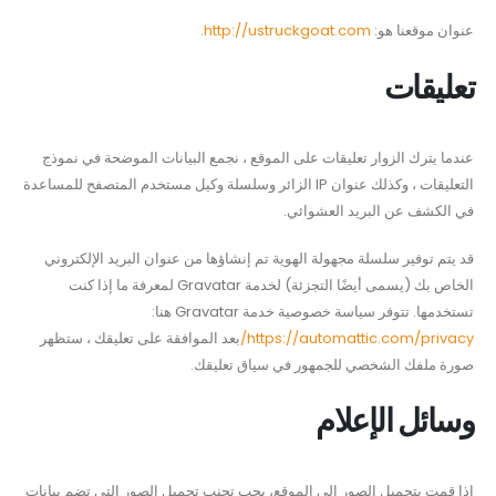
عنوان موقعنا هو:
http://ustruckgoat.com
.
تعليقات
عندما يترك الزوار تعليقات على الموقع ، نجمع البيانات الموضحة في نموذج
التعليقات ، وكذلك عنوان IP الزائر وسلسلة وكيل مستخدم المتصفح للمساعدة
في الكشف عن البريد العشوائي.
قد يتم توفير سلسلة مجهولة الهوية تم إنشاؤها من عنوان البريد الإلكتروني
الخاص بك (يسمى أيضًا التجزئة) لخدمة Gravatar لمعرفة ما إذا كنت
تستخدمها. تتوفر سياسة خصوصية خدمة Gravatar هنا:
https://automattic.com/privacy/
بعد الموافقة على تعليقك ، ستظهر
صورة ملفك الشخصي للجمهور في سياق تعليقك.
وسائل الإعلام
إذا قمت بتحميل الصور إلى الموقع، يجب تجنب تحميل الصور التي تضم بيانات