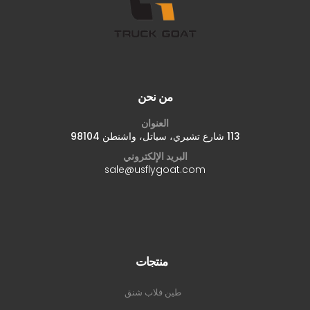
من نحن
العنوان
113 شارع تشيري، سياتل، واشنطن 98104
البريد الإلكتروني
sale@usflygoat.com
منتجات
طين فلاب شنق