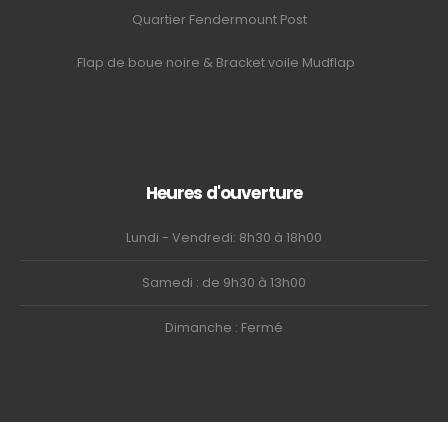
Quartier Fendermount Post
Flap de boue noire & Bracket voile Mudflap
Heures d'ouverture
Lundi - Vendredi: 8h30 à 18h00
Samedi : de 9h30 à 13h00
Dimanche : Fermé