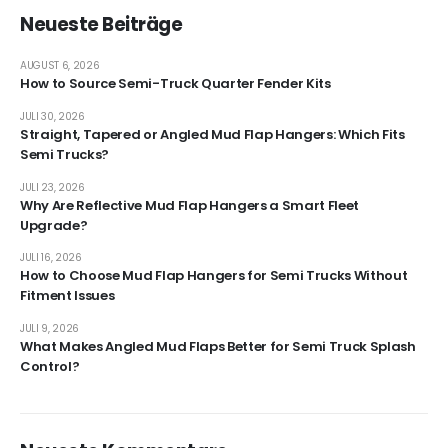
Neueste Beiträge
AUGUST 6, 2026
How to Source Semi-Truck Quarter Fender Kits
JULI 30, 2026
Straight, Tapered or Angled Mud Flap Hangers: Which Fits
Semi Trucks?
JULI 23, 2026
Why Are Reflective Mud Flap Hangers a Smart Fleet
Upgrade?
JULI 16, 2026
How to Choose Mud Flap Hangers for Semi Trucks Without
Fitment Issues
JULI 9, 2026
What Makes Angled Mud Flaps Better for Semi Truck Splash
Control?