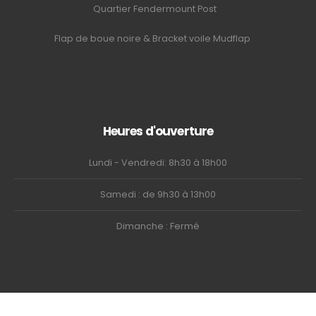
Quartier Fendermount Post
Flap de boue noire & Bracket voile Mudflap
Heures d'ouverture
Lundi - Vendredi: 8h30 à 18h00
Samedi : de 9h30 à 13h00
Dimanche : Fermé