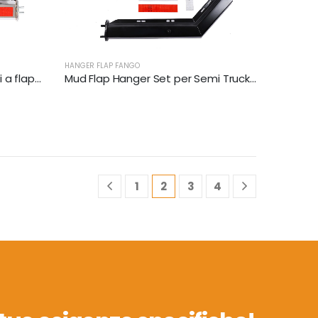
HANGER FLAP FANGO
Set di supporti per appendici a flap di fango | XKJ-MFH-03-SS-1/8
Mud Flap Hanger Set per Semi Truck | XKJ-MFH-01-1/8
1
2
3
4