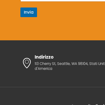
t
t
Invia
r
o
n
i
c
a
Indirizzo
113 Cherry St, Seattle, WA 98104, Stati Unit
d'America