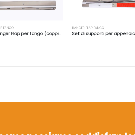
AP FANGO
HANGER FLAP FANGO
Staff Hanger Flap per fango (coppia) | XKJ-MFH-02-SS-1/8