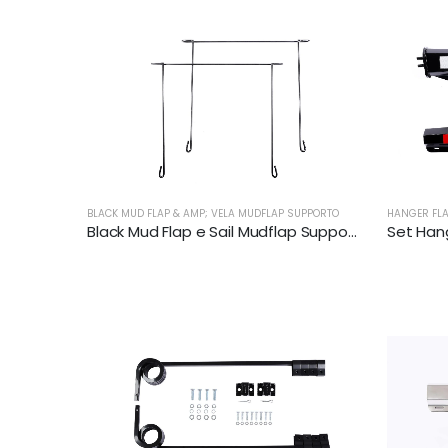
BLACK MUD FLAP & AMP; VELA MUDFLAP SUPPORTO
HANGER FL
Black Mud Flap e Sail Mudflap Support per camion | XKJ-MFH-CS24CH