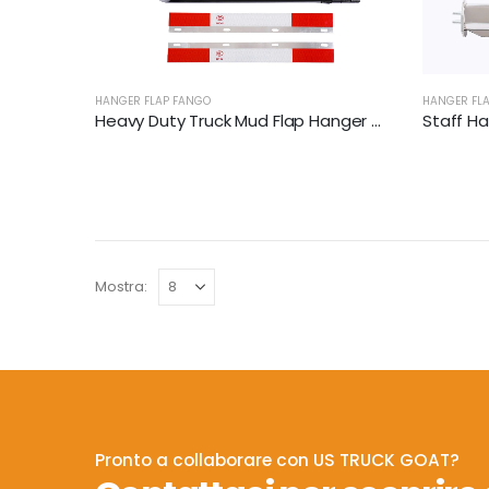
HANGER FLAP FANGO
HANGER FL
Heavy Duty Truck Mud Flap Hanger Set | XKJ-MFH-S3C
Mostra:
Pronto a collaborare con US TRUCK GOAT?