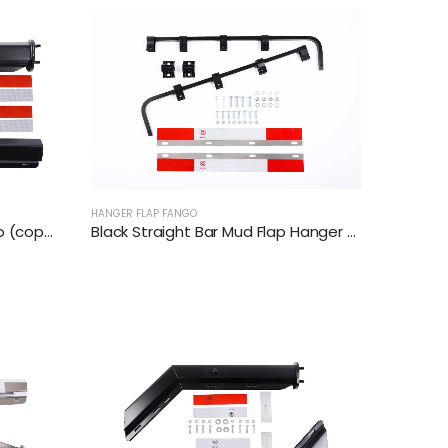
HANGER FLAP FANGO
Pendenti a flap di fango nero (coppia) | XKJ-MFH-02-1/8
Black Straight Bar Mud Flap Hanger Bracket Kit | XKJ-MFH-SBK