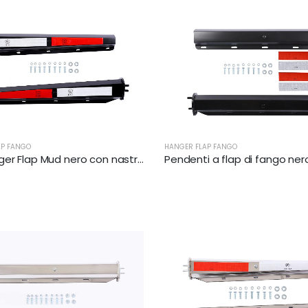
AP FANGO
HANGER FLAP FANGO
Set Hanger Flap Mud nero con nastro riflettore | XKJ-MFH-03-1/8