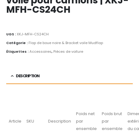
voile pour camions | XKJ-
MFH-CS24CH
UGS :
XKJ-MFH-CS24CH
Catégorie :
Flap de boue noire & Bracket voile Mudflap
Étiquettes :
Accessoires
,
Pièces de voiture
DESCRIPTION
Poids net
Poids brut
Dime
Article
SKU
Description
par
par
extér
ensemble
ensemble
du ca