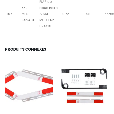
FLAP de
XKJ-
boue noire
107
MFH-
& SAIL
0.72
0.98
65*56
CS24CH
MUDFLAP
BRACKET
PRODUITS CONNEXES