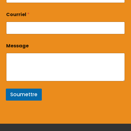
Courriel
*
*
Message
*
*
Soumettre