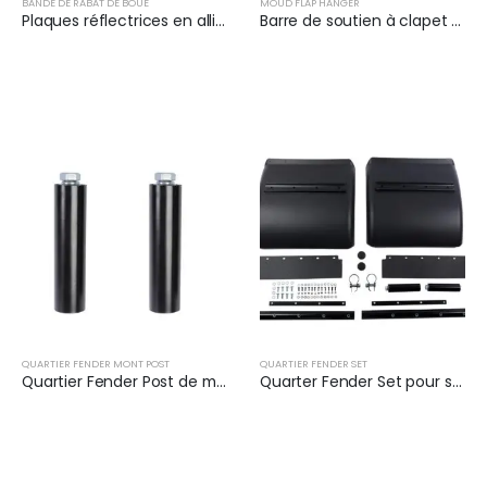
BANDE DE RABAT DE BOUE
MOUD FLAP HANGER
Plaques réflectrices en alliage d'aluminium pour remorque | XKJ-MFS-Q24AL
Barre de soutien à clapet de boue à angle pour semi-remorques | XKJ-MFH-S2C
QUARTIER FENDER MONT POST
QUARTIER FENDER SET
Quartier Fender Post de montage ​ (Couple) | XKJ-QFS24BK
Quarter Fender Set pour semi-camion | XKJ-QFS24BKLS