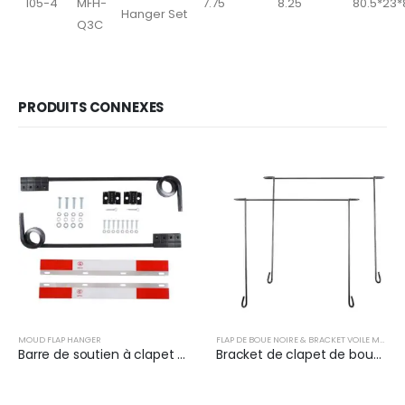
105-4
MFH-
7.75
8.25
80.5*23*
Hanger Set
Q3C
PRODUITS CONNEXES
MOUD FLAP HANGER
FLAP DE BOUE NOIRE & BRACKET VOILE MUDFLAP
Barre de soutien à clapet de boue à angle pour semi-remorques | XKJ-MFH-S2C
Bracket de clapet de boue noir et clapet de boue à voile pour camions | XKJ-MFH-CS24CH