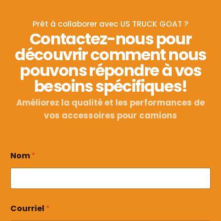
Prêt à collaborer avec US TRUCK GOAT ?
Contactez-nous pour
découvrir comment nous
pouvons répondre à vos
besoins spécifiques!
Améliorez la qualité et les performances de
vos accessoires pour camions
*
Nom
*
C
o
u
r
r
i
Courriel
*
e