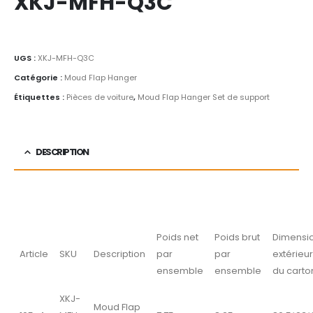
XKJ-MFH-Q3C
UGS :
XKJ-MFH-Q3C
Catégorie :
Moud Flap Hanger
Étiquettes :
Pièces de voiture
,
Moud Flap Hanger Set de support
DESCRIPTION
Poids net
Poids brut
Dimensi
Article
SKU
Description
par
par
extérieu
ensemble
ensemble
du carto
XKJ-
Moud Flap