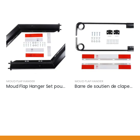
MOUD FLAP HANGER
MOUD FLAP HANGER
Moud Flap Hanger Set pour semi-camion | XKJ-MFH-01-1/8
Barre de soutien de clapet de boue pour semi-camions | XKJ-MFH-S1C