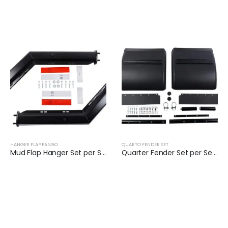
HANGER FLAP FANGO
QUARTO FENDER SET
Mud Flap Hanger Set per Semi Truck | XKJ-MFH-01-1/8
Quarter Fender Set per Semi Truck | XKJ-QFS24BKLS