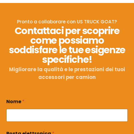
Pronto a collaborare con US TRUCK GOAT?
Contattaci per scoprire
come possiamo
soddisfare le tue esigenze
specifiche!
Migliorare la qualità e le prestazioni dei tuoi
accessori per camion
N
Nome
*
o
m
e
M
e
s
Posta elettronica
*