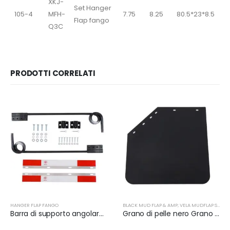
XKJ-
Set Hanger
105-4
MFH-
7.75
8.25
80.5*23*8.5
Flap fango
Q3C
PRODOTTI CORRELATI
HANGER FLAP FANGO
BLACK MUD FLAP & AMP; VELA MUDFLAP SUPPORTO
Barra di supporto angolare per semirimorchi | XKJ-MFH-S2C
Grano di pelle nero Grano di scanalatura nera Spessore 3mm-7mm