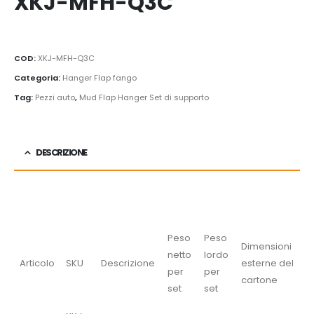
XKJ-MFH-Q3C
COD:
XKJ-MFH-Q3C
Categoria:
Hanger Flap fango
Tag:
Pezzi auto
,
Mud Flap Hanger Set di supporto
DESCRIZIONE
Peso
Peso
Dimensioni
netto
lordo
Articolo
SKU
Descrizione
esterne del
per
per
cartone
set
set