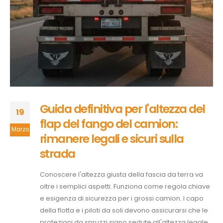
Guida definitiva per l'altezza del
19
flap del fango del camion:
Marzo
rimanere legali e sicuri sulla
strada
Conoscere l'altezza giusta della fascia da terra va
oltre i semplici aspetti. Funziona come regola chiave
e esigenza di sicurezza per i grossi camion. I capo
della flotta e i piloti da soli devono assicurarsi che le
protezioni da spruzzi siano sedute all'altezza legale