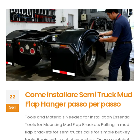
Come installare Semi Truck Mud
22
Flap Hanger passo per passo
Gen
Tools and Materials Needed for Installation Essential
Tools for Mounting Mud Flap Brackets Putting in mud
flap brackets for semi trucks calls for simple but key
tools. Begin with a set of wrenches. Or use a ratchet