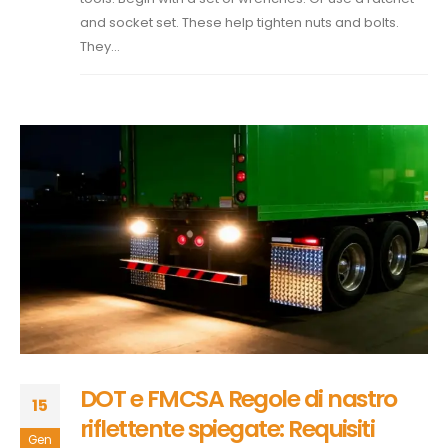
and socket set. These help tighten nuts and bolts.
They...
DOT e FMCSA Regole di nastro
15
riflettente spiegate: Requisiti
Gen